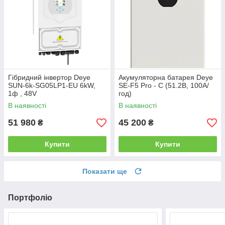
Гібридний інвертор Deye
Акумуляторна батарея Deye
SUN-6k-SG05LP1-EU 6kW,
SE-F5 Pro - С (51.2В, 100А/
1ф , 48V
год)
В наявності
В наявності
51 980
45 200
₴
₴
Купити
Купити
Показати ще
Портфоліо