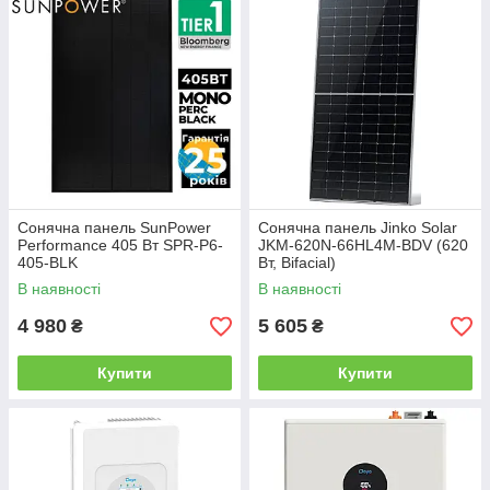
Сонячна панель SunPower
Сонячна панель Jinko Solar
Performance 405 Вт SPR-P6-
JKM-620N-66HL4M-BDV (620
405-BLK
Вт, Bifacial)
В наявності
В наявності
4 980
5 605
₴
₴
Купити
Купити