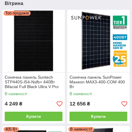
Вітрина
Топ продажів
Сонячна панель Suntech
Сонячна панель SunPower
STP440S-I54-Nsfb+ 440Вт
Maxeon MAX3-400-COM 400
Bifacial Full Black Ultra V Pro
Вт
(N-Type TOPCon)
В наявності
В наявності
4 249
12 656
₴
₴
Купити
Купити
405 Вт
В наявності!