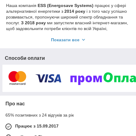
Наша компанія
ESS (Energosave Systems)
працює у сфері
альтернативної енергетики з
2014 року
і з того часу успішно
розвивається, пропонуючи широкий спектр обладнання та
послуг.
З 2018 року
ми запустили власний інтернет-магазин,
щоб задовольнити потреби клієнтів по всій Україні,
незалежно від їхнього місця проживання.
Показати все
У нашому каталозі ви знайдете все необхідне для
ефективного впровадження сонячних систем та підвищення
рівня автономії та комфорту вашого дому, бізнесу та життя в
Способи оплати
цілому:
Сонячні електростанції
та
сонячні батареї
різної
потужності;
Портативні зарядні станції
,
інвертори для СЕС
,
акумулятори
та
джерела безперебійного живлення
;
Зарядні станції для електрокарів
,
автомобільні
інвертори
,
генератори
,
контролери заряду АКБ
,
Про нас
монтажні матеріали для СЕС
;
65% позитивних з 24 відгуків за рік
Теплові насоси
,
баки для нагрівання води
,
геліосистеми
,
фанкойли
,
стабілізатори напруги
;
Працює з 15.09.2017
Компактні
павербанки
,
ліхтарики / освітлення
, а
також техніку для
відеоспостереження
,
зарядні