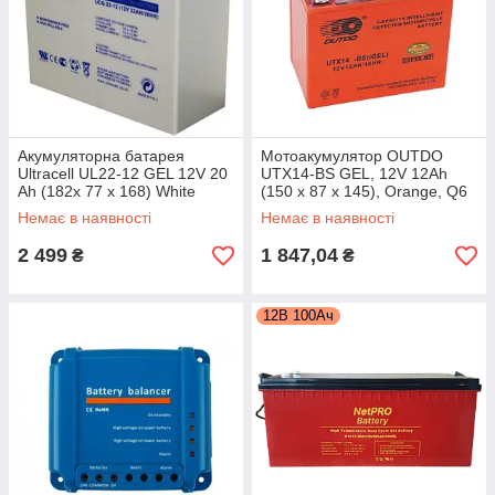
Акумуляторна батарея
Мотоакумулятор OUTDO
Ultracell UL22-12 GEL 12V 20
UTX14-BS GEL, 12V 12Ah
Ah (182x 77 x 168) White
(150 х 87 х 145), Orange, Q6
Q1/230
Немає в наявності
Немає в наявності
2 499
1 847,04
₴
₴
12В 100Ач