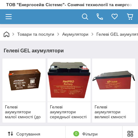
ТОВ "Енергосейв Сістемс"- Сонячні технології та енергозбе
Товари та послуги
Акумулятори
Гелеві GEL акумуля
Гелеві GEL акумулятори
Гелеві
Гелеві
Гелеві
акумулятори
акумулятори
акумулятори
малої ємності (до
середньої ємності
великої ємності
20 А/г)
(до 100А/г)
(більше 100А/г)
Сортування
0
Фільтри