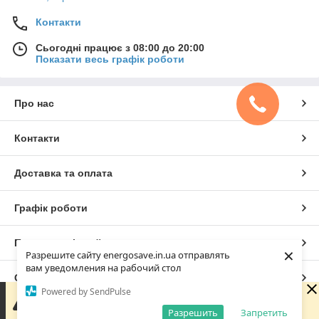
Контакти
Сьогодні працює з 08:00 до 20:00
Показати весь графік роботи
Про нас
Контакти
Доставка та оплата
Графік роботи
Повна версія сайту
×
Разрешите сайту energosave.in.ua отправлять
вам уведомления на рабочий стол
Сайт створено на маркетплейсі
Prom.ua
Powered by SendPulse
Зараз у компанії неробочий час. Замовлення та
повідомлення будуть оброблені з 08:00 найближчого
Разрешить
Запретить
Політика конфіденційності
робочого дня (сьогодні).