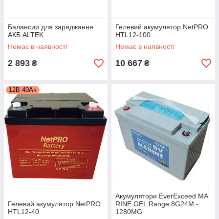
Балансир для заряджання
Гелевий акумулятор NetPRO
АКБ ALTEK
HTL12-100
Немає в наявності
Немає в наявності
2 893
10 667
₴
₴
12В 40Ач
Акумулятори EverExceed MA
Гелевий акумулятор NetPRO
RINE GEL Range 8G24M -
HTL12-40
1280MG