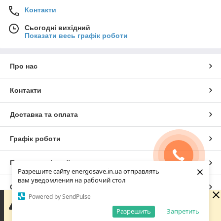
Контакти
Сьогодні вихідний
Показати весь графік роботи
Про нас
Контакти
Доставка та оплата
Графік роботи
Повна версія сайту
×
Разрешите сайту energosave.in.ua отправлять
вам уведомления на рабочий стол
Сайт створено на маркетплейсі
Prom.ua
Powered by SendPulse
Зараз у компанії неробочий час. Замовлення та
повідомлення будуть оброблені з 08:00 найближчого
Разрешить
Запретить
Політика конфіденційності
робочого дня (завтра, 10.08).