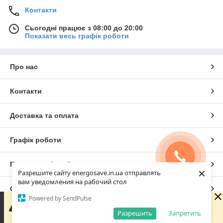
Контакти
Сьогодні працює з 08:00 до 20:00
Показати весь графік роботи
Про нас
Контакти
Доставка та оплата
Графік роботи
Повна версія сайту
×
Разрешите сайту energosave.in.ua отправлять
вам уведомления на рабочий стол
Сайт створено на маркетплейсі
Prom.ua
Powered by SendPulse
Зараз у компанії неробочий час. Замовлення та
повідомлення будуть оброблені з 08:00 найближчого
Разрешить
Запретить
Політика конфіденційності
робочого дня (10.08).