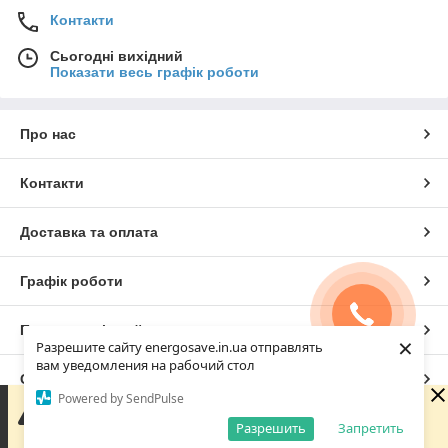
Контакти
Сьогодні вихідний
Показати весь графік роботи
Про нас
Контакти
Доставка та оплата
Графік роботи
Повна версія сайту
×
Разрешите сайту energosave.in.ua отправлять
вам уведомления на рабочий стол
Сайт створено на маркетплейсі
Prom.ua
Powered by SendPulse
Зараз у компанії неробочий час. Замовлення та
повідомлення будуть оброблені з 08:00 найближчого
Разрешить
Запретить
Політика конфіденційності
робочого дня (завтра, 10.08).