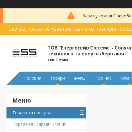
Зараз у компанії неробо
+380 (98) 750-55-56
+380 (96) 153-73-03
+380 (98) 750-5
ТОВ "Енергосейв Сістемс"- Сонячн
технології та енергозберігаючі
системи
Головна
Товари
☀️Акції
Про нас
Клієн
Товари та послуги
Портативні зарядні станції