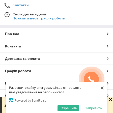
Контакти
Сьогодні вихідний
Показати весь графік роботи
Про нас
Контакти
Доставка та оплата
Графік роботи
Повна версія сайту
×
Разрешите сайту energosave.in.ua отправлять
вам уведомления на рабочий стол
Сайт створено на маркетплейсі
Prom.ua
Powered by SendPulse
Зараз у компанії неробочий час. Замовлення та
повідомлення будуть оброблені з 08:00 найближчого
Разрешить
Запретить
Політика конфіденційності
робочого дня (10.08).