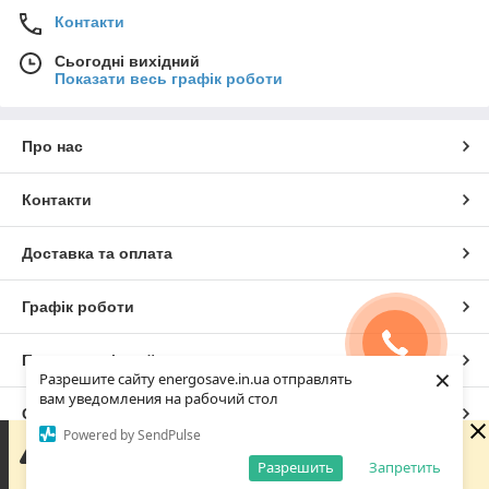
Контакти
Сьогодні вихідний
Показати весь графік роботи
Про нас
Контакти
Доставка та оплата
Графік роботи
Повна версія сайту
×
Разрешите сайту energosave.in.ua отправлять
вам уведомления на рабочий стол
Сайт створено на маркетплейсі
Prom.ua
Powered by SendPulse
Зараз у компанії неробочий час. Замовлення та
повідомлення будуть оброблені з 08:00 найближчого
Разрешить
Запретить
Політика конфіденційності
робочого дня (10.08).