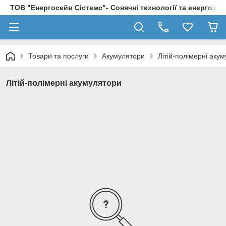
ТОВ "Енергосейв Сістемс"- Сонячні технології та енергозбе
Товари та послуги
Акумулятори
Літій-полімерні аку
Літій-полімерні акумулятори