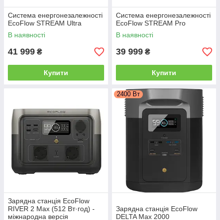
Система енергонезалежності
Система енергонезалежності
EcoFlow STREAM Ultra
EcoFlow STREAM Pro
В наявності
В наявності
41 999
39 999
₴
₴
Купити
Купити
2400 Вт
Зарядна станція EcoFlow
RIVER 2 Max (512 Вт·год) -
Зарядна станція EcoFlow
міжнародна версія
DELTA Max 2000