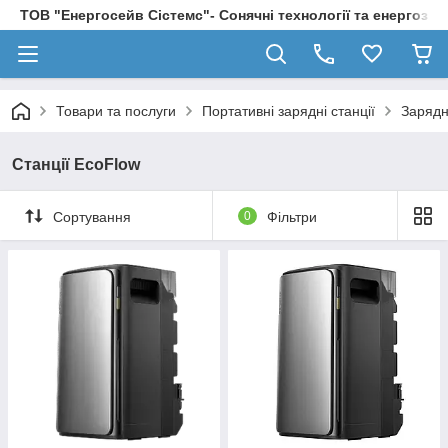
ТОВ "Енергосейв Сістемс"- Сонячні технології та енергозбе
Товари та послуги
Портативні зарядні станції
Зарядн
Станції EcoFlow
Сортування
0
Фільтри