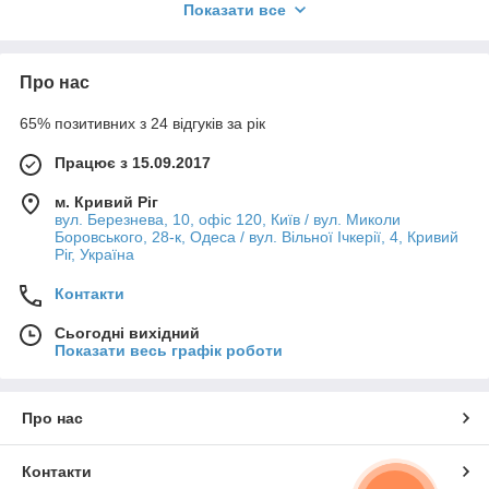
Показати все
Заощаджуйте до 70%
на електроенергії,
забезпечте
стабільну роботу бізнесу
та
отримуйте
додатковий дохід
від продажу надлишків!
Про нас
65% позитивних з 24 відгуків за рік
Що таке комерційна гібридна сонячна
електростанція?
Працює з 15.09.2017
м. Кривий Ріг
Комерційна гібридна сонячна електростанція (СЕС)
— це
вул. Березнева, 10, офіс 120, Київ / вул. Миколи
сучасне енергоефективне рішення, що поєднує переваги
Боровського, 28-к, Одеса / вул. Вільної Ічкерії, 4, Кривий
мережевих
та автономних сонячних систем.
Ріг, Україна
Вона спроектована для забезпечення максимальної
Контакти
енергетичної незалежності та оптимізації витрат на
електроенергію для вашого бізнесу.
Сьогодні вихідний
Принцип роботи:
Показати весь графік роботи
Виробництво енергії:
Сонячні панелі
перетворюють сонячне світло на постійний
Про нас
електричний струм.
Інвертування:
Гібридний інвертор
перетворює
постійний струм на змінний, придатний для
Контакти