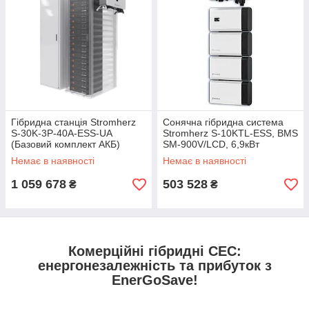
Гібридна станція Stromherz
Сонячна гібридна система
S-30K-3P-40А-ESS-UA
Stromherz S-10KTL-ESS, BMS
(Базовий комплект АКБ)
SM-900V/LCD, 6,9кВт
Немає в наявності
Немає в наявності
1 059 678
503 528
₴
₴
Комерційні гібридні СЕС:
енергонезалежність та прибуток з
EnerGoSave!