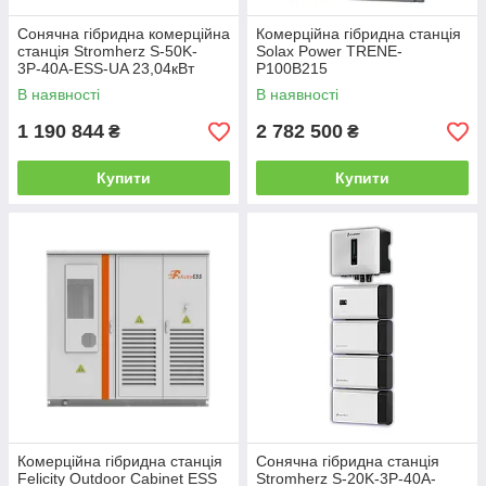
Сонячна гібридна комерційна
Комерційна гібридна станція
станція Stromherz S-50K-
Solax Power TRENE-
3Р-40А-ESS-UA 23,04кВт
P100B215
(Базовий комплект АКБ)
В наявності
В наявності
1 190 844
2 782 500
₴
₴
Купити
Купити
Комерційна гібридна станція
Сонячна гібридна станція
Felicity Outdoor Cabinet ESS
Stromherz S-20K-3Р-40А-