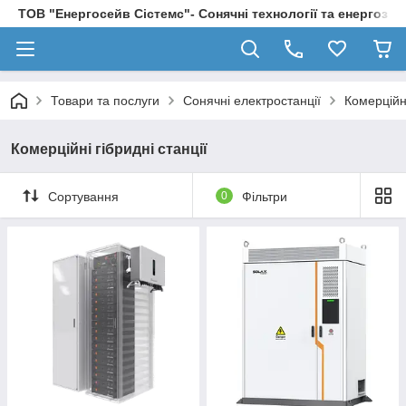
ТОВ "Енергосейв Сістемс"- Сонячні технології та енергозбе
Товари та послуги
Сонячні електростанції
Комерційні
Комерційні гібридні станції
Сортування
0
Фільтри