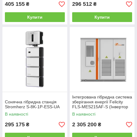
405 155
296 512
₴
₴
Купити
Купити
Інтегрована гібридна система
Сонячна гібридна станція
зберігання енергії Felicity
Stromherz S-8K-1Р-ESS-UA
FLS-MES215AF-S (Інвертор
100 кВт / АКБ 215 кВт·год)
В наявності
В наявності
295 175
2 305 200
₴
₴