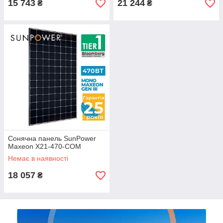
15 743
21 244
₴
₴
Сонячна панель SunPower
Maxeon X21-470-COM
Немає в наявності
18 057
₴