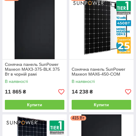
Сонячна панель SunPower
Maxeon MAX3-375-BLK 375
Сонячна панель SunPower
Вт в чорній рамі
Maxeon MAX6-450-COM
В наявності
В наявності
11 865
14 238
₴
₴
Купити
Купити
415 Вт