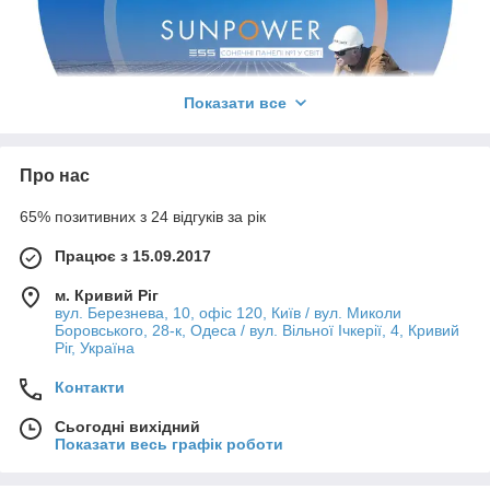
Показати все
Про нас
65% позитивних з 24 відгуків за рік
Коли пріорітет - якість...
Працює з 15.09.2017
Ваше енергоспоживання і економія стають по-справжньому
довгостроковими саме з сонячними панелями SunPower, а
м. Кривий Ріг
якщо річ йде про лінійку Maxeon, то ви отримуєте найдовшу
вул. Березнева, 10, офіс 120, Київ / вул. Миколи
гарантію, найбільшу довговічність і найвищу ефективність.
Боровського, 28-к, Одеса / вул. Вільної Ічкерії, 4, Кривий
Ріг, Україна
Найбільша кількість енергії та найбільші
заощадження за весь період служби
Контакти
Сонячні батареї SunPower Maxeon - мають лідируючі
показники з ККД, який у деяких моделях досягає 22.8%. Це
Сьогодні вихідний
значить, що обравши цю торгову марку, Ви отримаєте більше
Показати весь графік роботи
заощаджень з наявної площі. Загалом ці сонячні батареї
розроблені для генерації на 60% більшої кількості енергії за