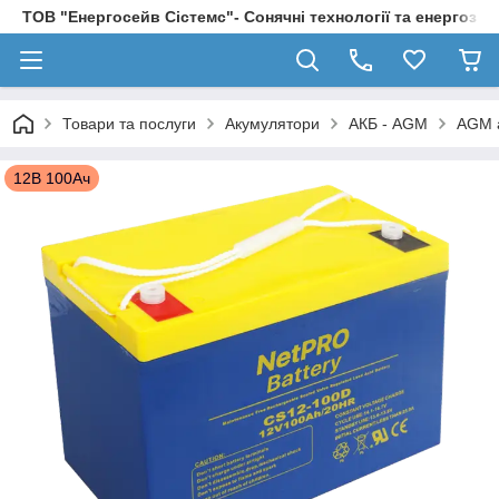
ТОВ "Енергосейв Сістемс"- Сонячні технології та енергозбе
Товари та послуги
Акумулятори
АКБ - AGM
AGM а
12В 100Ач