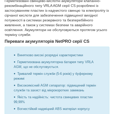
Герметизовані свинцево-кислотні акумулятори клапанно-
рекомбінаційного типу VRLA AGM серії CS розроблені із
застосуванням пластин із надчистого свинцю та електроліту із
сірчаної кислоти для забезпечення підвищеної вихідної
потужності в системах резервного та безперебійного
живлення, а також у системах безпеки та аварійного
освітлення. Акумулятори не обслуговуються протягом усього
терміну служби.
Переваги акумуляторів NetPRO серії CS
Винятково високі розрядні характеристики
Герметизована акумуляторна батарея типу VRLA
AGM, що не обслуговується.
Тривалий термін служби (5-6 років) у буферному
режимі
Високоякісний AGM сепаратор: підвищений термін
служби та захист від мікрокоротких замикань
Якість та надійність: чистота свинцевих пластин
99,99%
Вогнестійкий надміцний ABS матеріал корпусу