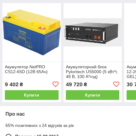
Акумулятор NetPRO
Акумуляторний блок
Аку
CS12-65D (12В 65Ач)
Pylontech US5000 (5 кВт*г,
12-2
48 В, 100 А*год)
GEL
9 402
49 720
30 
₴
₴
Купити
Купити
Про нас
65% позитивних з 24 відгуків за рік