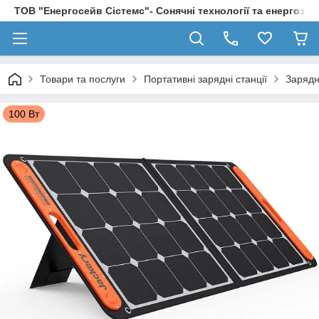
ТОВ "Енергосейв Сістемс"- Сонячні технології та енергозбе
Товари та послуги
Портативні зарядні станції
Зарядні
100 Вт