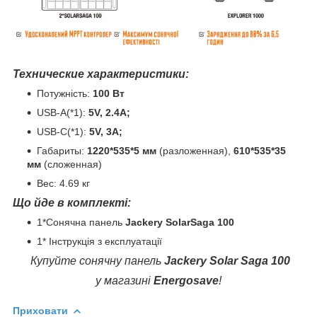
Технические характеристики:
Потужність:
100 Вт
USB-A(*1):
5V, 2.4A;
USB-C(*1):
5V, 3A;
Габариты:
1220*535*5 мм
(разложенная),
610*535*35
мм
(сложенная)
Вес: 4.69 кг
Що йде в комплекті:
1*Сонячна панель
Jackery SolarSaga 100
1* Інструкція з експлуатації
Купуйте сонячну панель
Jackery Solar Saga 100
у магазині
Energosave
!
Приховати