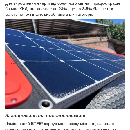
для вироблення енергії від сонячного світла і працює краще
бо має
ККД
, що досягає до
23%
- це на
3-5%
більше ніж
мають панелі інших виробників в цій категорії.
Захищеність та вологостійкість
Ламінований
ETFE*
корпус має високу міцність, захищає
сонячну панель у складеному вигляді від пошкоджень і за