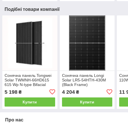
Подібні товари компанії
Сонячна панель Tongwei
Сонячна панель Longi
Соня
Solar TWMNH-66HD615
Solar LR5-54HTH-430M
110W
615 Wp N-type Bifacial
(Black Frame)
5 198
4 204
11 
₴
₴
Купити
Купити
Про нас