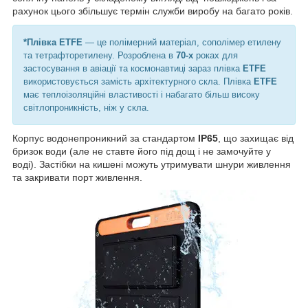
рахунок цього збільшує термін служби виробу на багато років.
*Плівка
ETFE
— це полімерний матеріал, сополімер етилену
та тетрафторетилену. Розроблена в
70-х
роках для
застосування в авіації та космонавтиці зараз плівка
ETFE
використовується замість архітектурного скла. Плівка
ETFE
має теплоізоляційні властивості і набагато більш високу
світлопроникність, ніж у скла.
Корпус водонепроникний за стандартом
IP65
, що захищає від
бризок води (але не ставте його під дощ і не замочуйте у
воді). Застібки на кишені можуть утримувати шнури живлення
та закривати порт живлення.