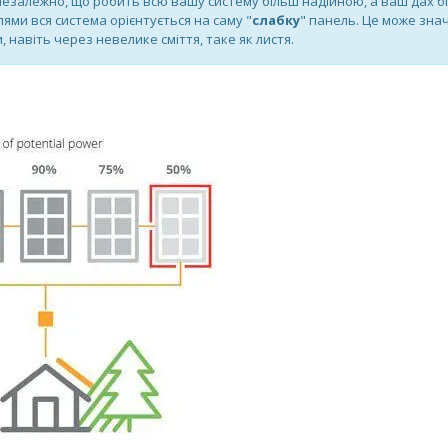
езалежно, що робить всю вашу систему більш надійною, а ваш дах б
ями вся система орієнтується на саму "
слабку
" панель. Це може зна
 навіть через невелике сміття, таке як листя.