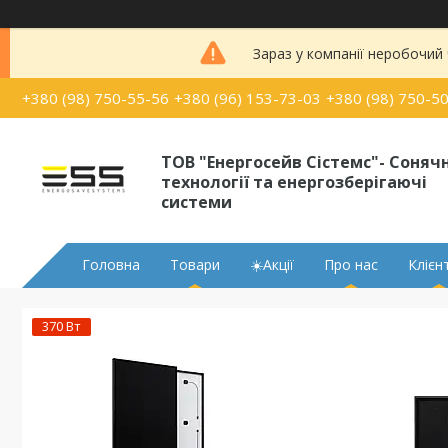
Зараз у компанії неробочий
+380 (98) 750-55-56
+380 (96) 153-73-03
+380 (98) 750-5
ТОВ "Енергосейв Сістемс"- Сонячн
технології та енергозберігаючі
системи
Головна
Товари
☀️Акції
Про нас
Клієн
370 Вт