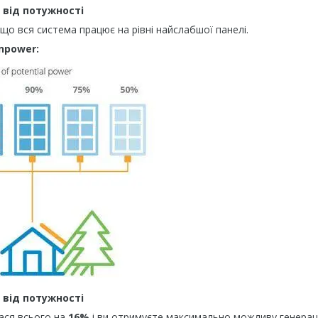
 від потужності
що вся система працює на рівні найслабшої панелі.
npower:
 від потужності
лася всього на
16%
і ви отримуєте максимально можливу генерац