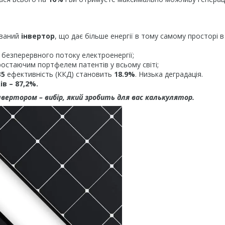
ваний
інвертор
, що дає більше енергії в тому самому просторі в
и безперервного потоку електроенергії;
ростаючим портфелем патентів у всьому світі;
35
ефективність (ККД) становить
18.9%
. Низька деградація.
ів – 87,2%.
нвертором – вибір, який зробить для вас калькулятор.