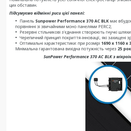
цих обставин.
Підсумуємо відмінні риси цієї панелі:
Панель
Sunpower Performance 370 AC BLK
має вбудо
порівнянні зі звичайними моно панелями PERC2;
Резервні стільникові з'єднання створюють гнучкі шлях
Черепичний принцип покриття-інновації, які захищені з
Оптимальні характеристики: при розмірі
1690 х 1160 х 
Мінімальна гарантована вихідна потужність через
25 рок
SunPower Performance 370 AC BLK з мікроі