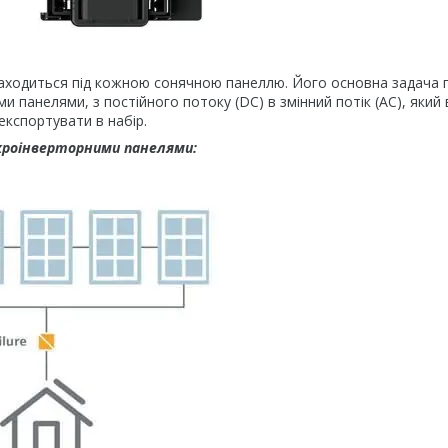
находиться під кожною сонячною панеллю. Його основна задача 
 панелями, з постійного потоку (DC) в змінний потік (AC), який 
кспортувати в набір.
ікроінверторними панелями: