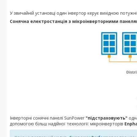
У звичайній установці один інвертор керує вихідною потужні
Сонячна електростанція з мікроінверторними панелям
Інверторні сонячні панелі SunPower
"підстраховують"
одна
допомогою більш надійної технології: мікроінверторів
Enph