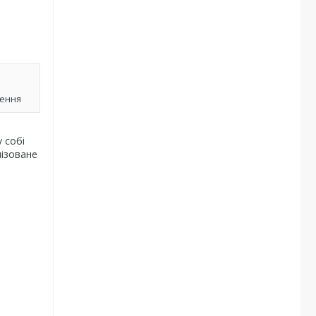
лення
 собі
мізоване