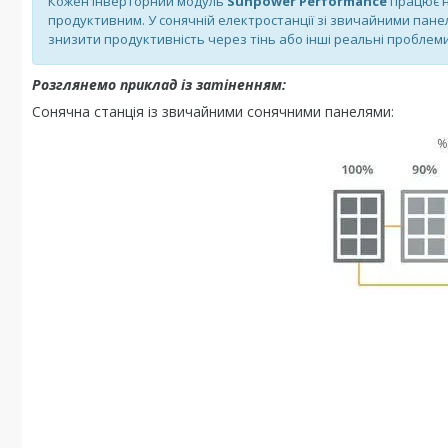
Кожен інверторний модуль
Sunpower Performance
працює н
продуктивним. У сонячній електростанції зі звичайними панел
знизити продуктивність через тінь або інші реальні проблеми,
Розглянемо приклад із затіненням:
Сонячна станція із звичайними сонячними панелями: