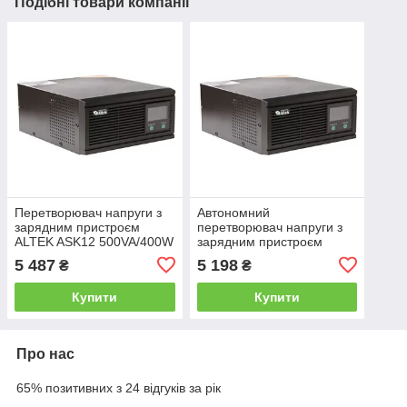
Подібні товари компанії
Перетворювач напруги з
Автономний
зарядним пристроєм
перетворювач напруги з
ALTEK ASK12 500VA/400W
зарядним пристроєм
DC12V
ALTEK ASK12 600VA/480W
5 487
5 198
₴
₴
DC12V
Купити
Купити
Про нас
65% позитивних з 24 відгуків за рік