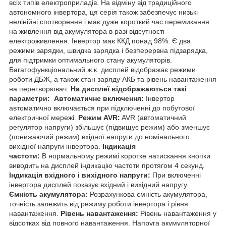
всіх типів електроприладів. На відміну від традиційного
автономного інвертора, ця серія також забезпечує низькі
нелінійні спотворення і має дуже короткий час перемикання
на живлення від акумулятора в разі відсутності
електроживлення. Інвертор має ККД понад 98%. Є два
режими зарядки, швидка зарядка і безперервна підзарядка,
для підтримки оптимального стану акумуляторів.
Багатофункціональний ж.к. дисплей відображає режими
роботи ДБЖ, а також стан заряду АКБ та рівень навантаження
на перетворювач.
На дисплеї відображаються такі
параметри:
Автоматичне включення:
Інвертор
автоматично включається при підключенні до побутової
електричної мережі.
Режим AVR:
AVR (автоматичний
регулятор напруги) збільшує (підвищує режим) або зменшує
(понижаючий режим) вхідної напруги до номінального
вихідної напруги інвертора.
Індикація
частоти:
В нормальному режимі коротке натискання кнопки
виводить на дисплей індикацію частоти протягом 4 секунд.
Індикація вхідного і вихідного напруги:
При включенні
інвертора дисплей показує вхідний і вихідний напругу.
Ємність акумулятора:
Розрахункова ємність акумулятора,
точність залежить від режиму роботи інвертора і рівня
навантаження.
Рівень навантаження:
Рівень навантаження у
відсотках від повного навантаження. Напруга акумуляторної