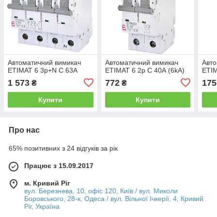
Автоматичний вимикач
Автоматичний вимикач
Авто
ETIMAT 6 3p+N C 63А
ETIMAT 6 2p C 40А (6kA)
ETIM
1 573
772
175
₴
₴
Купити
Купити
Про нас
65% позитивних з 24 відгуків за рік
Працює з 15.09.2017
м. Кривий Ріг
вул. Березнева, 10, офіс 120, Київ / вул. Миколи
Боровського, 28-к, Одеса / вул. Вільної Ічкерії, 4, Кривий
Ріг, Україна