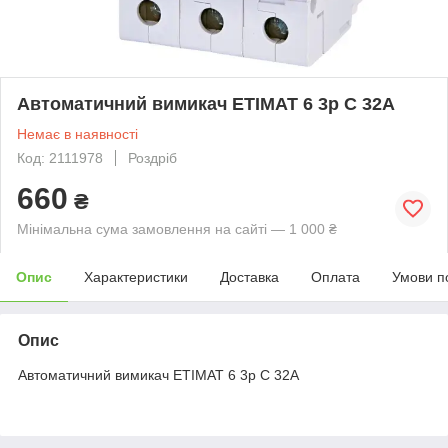
Автоматичний вимикач ETIMAT 6 3p C 32А
Немає в наявності
Код: 2111978
Роздріб
660
₴
Мінімальна сума замовлення на сайті — 1 000 ₴
Опис
Характеристики
Доставка
Оплата
Умови п
Опис
Автоматичний вимикач ETIMAT 6 3p C 32А