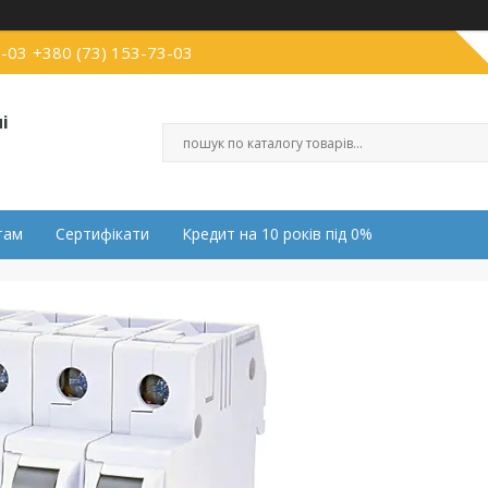
0-03
+380 (73) 153-73-03
і
там
Сертифікати
Кредит на 10 років під 0%