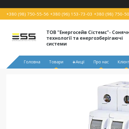
+380 (98) 750-55-56
+380 (96) 153-73-03
+380 (98) 750-5
ТОВ "Енергосейв Сістемс"- Сонячн
технології та енергозберігаючі
системи
Головна
Товари
☀️Акції
Про нас
Клієн