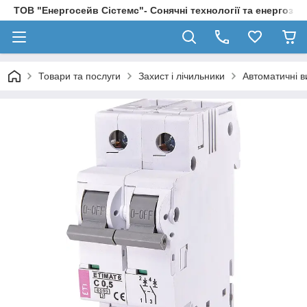
ТОВ "Енергосейв Сістемс"- Сонячні технології та енергозбе
Товари та послуги
Захист і лічильники
Автоматичні в