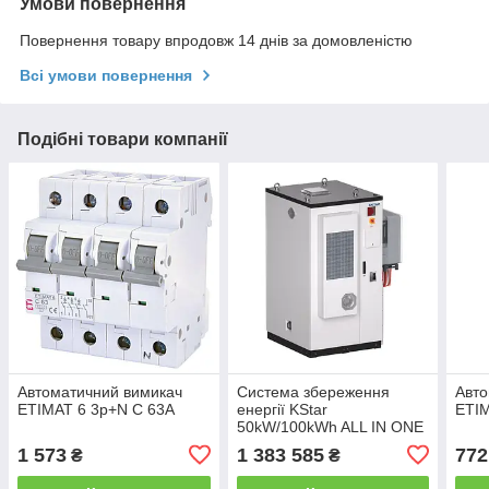
Умови повернення
Повернення товару впродовж 14 днів за домовленістю
Всі умови повернення
Подібні товари компанії
Автоматичний вимикач
Система збереження
Авто
ETIMAT 6 3p+N C 63А
енергії KStar
ETIM
50kW/100kWh ALL IN ONE
C&I ESS
1 573
1 383 585
772
₴
₴
(KAC50DP2+BC100DE2A)