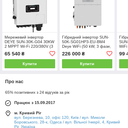
Мережевий інвертор
Гібридний інвертор SUN-
Гібр
DEYE SUN-30K-G04 30KW
50K-SG01HP3-EU-BM4
SUN
2 MPPT Wi-Fi 220/380V (3
Deye WiFi (50 kW, 3 фази,
WiFi
фази)
4 MPPT, HV)
65 540
226 000
99 
₴
₴
Купити
Купити
Про нас
65% позитивних з 24 відгуків за рік
Працює з 15.09.2017
м. Кривий Ріг
вул. Березнева, 10, офіс 120, Київ / вул. Миколи
Боровського, 28-к, Одеса / вул. Вільної Ічкерії, 4, Кривий
Ріг, Україна