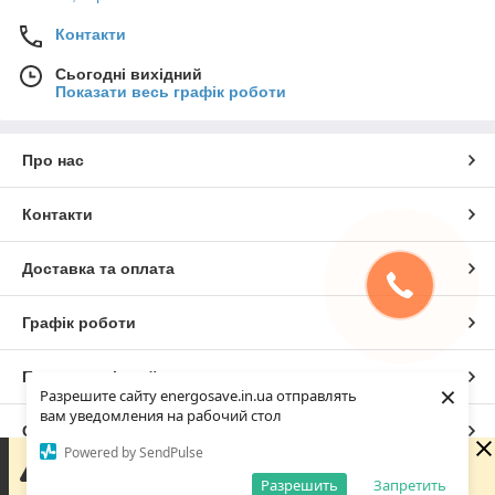
Контакти
Сьогодні вихідний
Показати весь графік роботи
Про нас
Контакти
Доставка та оплата
Графік роботи
Повна версія сайту
×
Разрешите сайту energosave.in.ua отправлять
вам уведомления на рабочий стол
Сайт створено на маркетплейсі
Prom.ua
Powered by SendPulse
Зараз у компанії неробочий час. Замовлення та
повідомлення будуть оброблені з 08:00 найближчого
Разрешить
Запретить
Політика конфіденційності
робочого дня (10.08).