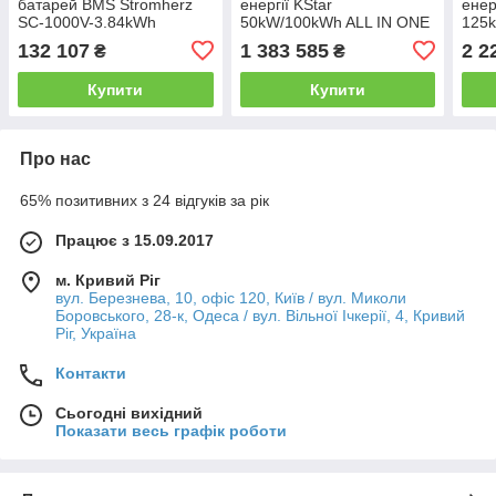
батарей BMS Stromherz
енергії KStar
енер
SС-1000V-3.84kWh
50kW/100kWh ALL IN ONE
125k
C&I ESS
ONE
132 107
1 383 585
2 2
₴
₴
(KAC50DP2+BC100DE2A)
(KA
Купити
Купити
Про нас
65% позитивних з 24 відгуків за рік
Працює з 15.09.2017
м. Кривий Ріг
вул. Березнева, 10, офіс 120, Київ / вул. Миколи
Боровського, 28-к, Одеса / вул. Вільної Ічкерії, 4, Кривий
Ріг, Україна
Контакти
Сьогодні вихідний
Показати весь графік роботи