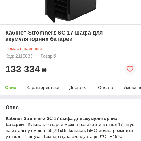
Кабінет Stromherz SС 17 шафа для
акумуляторних батарей
Немає в наявності
Код: 2115833
Роздріб
133 334
₴
Опис
Характеристики
Доставка
Оплата
Умови п
Опис
Кабінет Stromherz SС 17 шафа для акумуляторних
батарей
Кількість батарей можна розмістити в шафі 17 штук
на загальну ємність 65,28 кВт. Кількість БМС можна розмітити
у шафі – 1 штука. Температура експлуатації 0°С...+45°С.