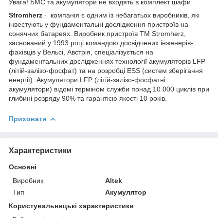
Увага! БМС та акумулятори не входять в комплект шафи
Stromherz
- компанія є одним із небагатьох виробників, які
інвестують у фундаментальні дослідження пристроїв на
сонячних батареях. Виробник пристроїв TM Stromherz,
заснований у 1993 році командою досвідчених інженерів-
фахівців у Вельсі, Австрія, спеціалізується на
фундаментальних дослідженнях технології акумуляторів LFP
(літій-залізо-фосфат) та на розробці ESS (систем зберігання
енергії). Акумулятори LFP (літій-залізо-фосфатні
акумулятори) відомі терміном служби понад 10 000 циклів при
глибині розряду 90% та гарантією якості 10 років.
Приховати
Характеристики
Основні
Виробник
Altek
Тип
Акумулятор
Користувальницькі характеристики