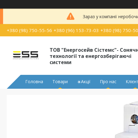
Зараз у компанії неробоч
+380 (98) 750-55-56
+380 (96) 153-73-03
+380 (98) 750-5
ТОВ "Енергосейв Сістемс"- Сонячн
технології та енергозберігаючі
системи
Головна
Товари
☀️Акції
Про нас
Клієн