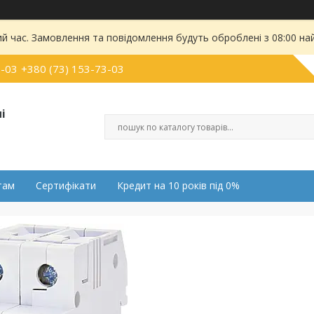
ий час. Замовлення та повідомлення будуть оброблені з 08:00 на
0-03
+380 (73) 153-73-03
і
там
Сертифікати
Кредит на 10 років під 0%