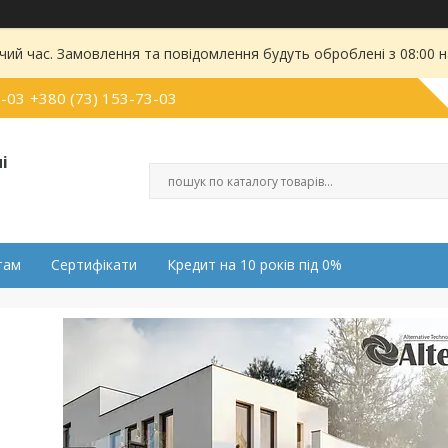
чий час. Замовлення та повідомлення будуть оброблені з 08:00 
0-03
+380 (73) 153-73-03
і
там
Сертифікати
Кредит на 10 років під 0%