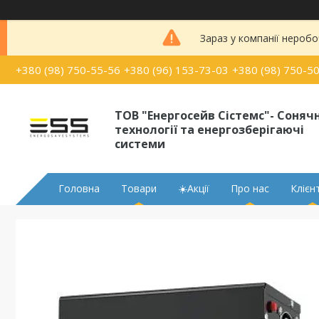
Зараз у компанії неробо
+380 (98) 750-55-56
+380 (96) 153-73-03
+380 (98) 750-5
ТОВ "Енергосейв Сістемс"- Сонячн
технології та енергозберігаючі
системи
Головна
Товари
☀️Акції
Про нас
Клієн