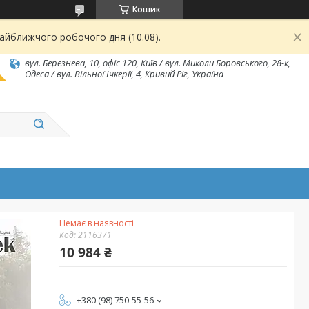
Кошик
найближчого робочого дня (10.08).
вул. Березнева, 10, офіс 120, Київ / вул. Миколи Боровського, 28-к,
Одеса / вул. Вільної Ічкерії, 4, Кривий Ріг, Україна
Немає в наявності
Код:
2116371
10 984 ₴
+380 (98) 750-55-56