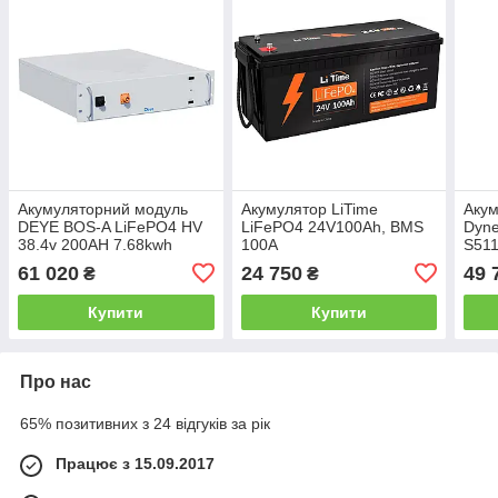
Акумуляторний модуль
Акумулятор LiTime
Акум
DEYE BOS-A LiFePO4 HV
LiFePO4 24V100Ah, BMS
Dyn
38.4v 200AH 7.68kwh
100A
S511
5.12
61 020
24 750
49 
₴
₴
Купити
Купити
Про нас
65% позитивних з 24 відгуків за рік
Працює з 15.09.2017