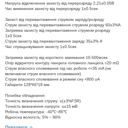
Напруга відключення захисту від перерозряду 2,21±0.05В
Час вимкнення захисту від перерозряду 1±0.5сек
Захист від перевантаження струмом заряду/розряду
Струм захисту від перевантаження струмом розряду 60±3%А
Затримка захисту від перевантаження струмом розряду
1±0.5сек
Струм захисту від перевантаження заряду 35±3% А
Час спрацьовування захисту 1±0.5сек
Затримка захисту від короткого замикання 10-500мсек
Опір відкритого контуру ланцюга головного ланцюга <20 mΩ
Струм власного споживання під час роботи <<35 mA (не
включаючи струм власного споживання)
Струм власного споживання в режимі сну <800 uA
Габарити 128*66*18 мм
Похибка обладнання
Точність визначення струму: ≤(±3%FSR)
Точність визначення напруги: ≤±15 мВ
Робоча температура: -40℃~85℃
Відносна вологість: 5% ~ 90%
Приховати