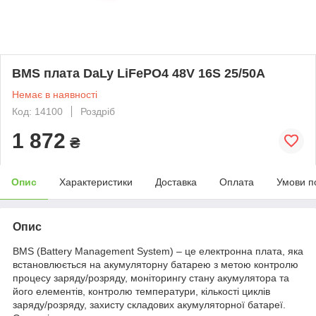
BMS плата DaLy LiFePO4 48V 16S 25/50A
Немає в наявності
Код: 14100
Роздріб
1 872
₴
Опис
Характеристики
Доставка
Оплата
Умови п
Опис
BMS (Battery Management System) – це електронна плата, яка
встановлюється на акумуляторну батарею з метою контролю
процесу заряду/розряду, моніторингу стану акумулятора та
його елементів, контролю температури, кількості циклів
заряду/розряду, захисту складових акумуляторної батареї.