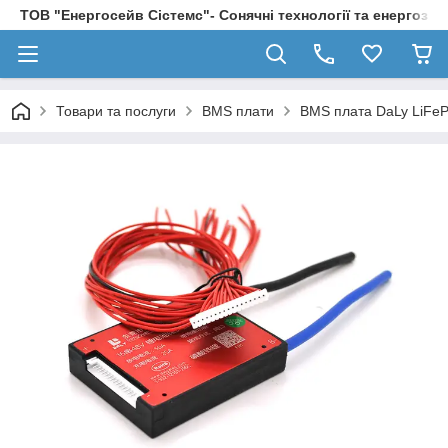
ТОВ "Енергосейв Сістемс"- Сонячні технології та енергозбе
Товари та послуги
BMS плати
BMS плата DaLy LiFe