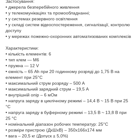
Застосування:
• джерела безперебійного живлення
• у телекомунікаціях та промообладнанні;
• у системах резервного освітлення
• у складі систем відеоспостереження, сигналізації, контролю
доступу
• у мережах пожежно-охоронних автоматизованих комплексів
Характеристики:
• кількість елементів: 6
• тип клем — М6
• пружна — 12 V
• ємність – 65 Ah при 20 годинному розряді до 1,75 В на
елемент при 25°C
• максимальний струм розряду – 500 А
• максимальний зарядний струм – 19,5 A
• внутрішній опір – 6 мОм
• напруга заряду в циклічному режимі – 14,4 В ~ 15 В при 25
°С
• напруга заряду в буферному режимі – 13,5 В ~ 13,8 В при
25 °С
• номінальний діапазон робочих температур: 25°C
• розміри пристрою (ДхШхВ) – 350х166х174 мм
• вага – 20,5 кг (Допуск ± 5,0%)