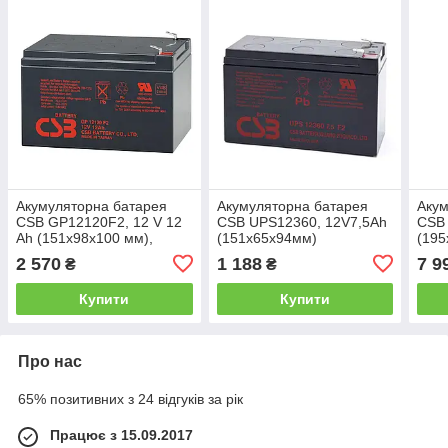
Акумуляторна батарея
Акумуляторна батарея
Акум
CSB GP12120F2, 12 V 12
CSB UPS12360, 12V7,5Ah
CSB
Ah (151х98х100 мм),
(151х65х94мм)
(19
Box/Q6
2 570
1 188
7 9
₴
₴
Купити
Купити
Про нас
65% позитивних з 24 відгуків за рік
Працює з 15.09.2017