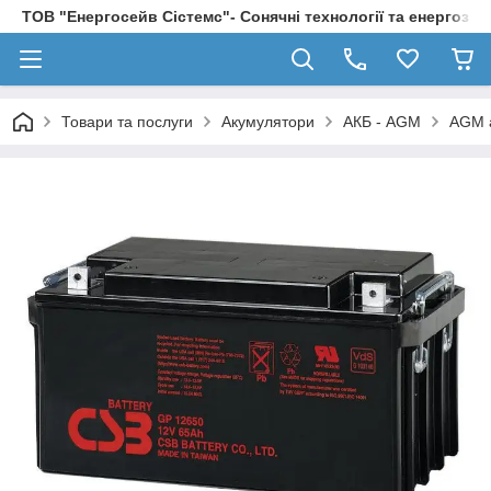
ТОВ "Енергосейв Сістемс"- Сонячні технології та енергозбе
Товари та послуги
Акумулятори
АКБ - AGM
AGM а