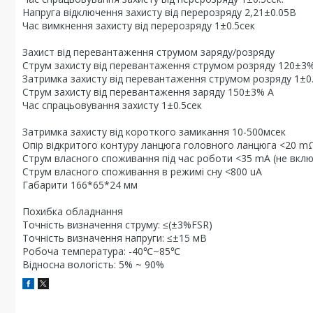
Напруга відключення захисту від перерозряду 2,21±0.05В
Час вимкнення захисту від перерозряду 1±0.5сек
Захист від перевантаження струмом заряду/розряду
Струм захисту від перевантаження струмом розряду 120±3
Затримка захисту від перевантаження струмом розряду 1±0
Струм захисту від перевантаження заряду 150±3% А
Час спрацьовування захисту 1±0.5сек
Затримка захисту від короткого замикання 10-500мсек
Опір відкритого контуру ланцюга головного ланцюга <20 m
Струм власного споживання під час роботи <35 mA (не вкл
Струм власного споживання в режимі сну <800 uA
Габарити 166*65*24 мм
Похибка обладнання
Точність визначення струму: ≤(±3%FSR)
Точність визначення напруги: ≤±15 мВ
Робоча температура: -40℃~85℃
Відносна вологість: 5% ~ 90%