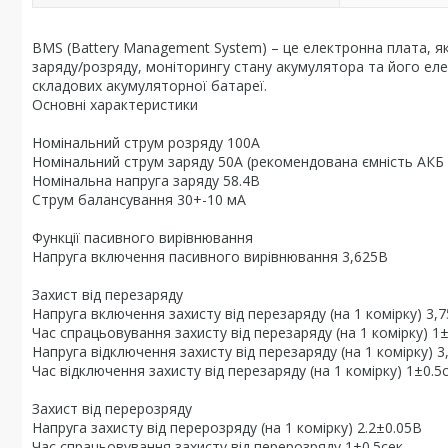
BMS (Battery Management System) – це електронна плата, 
заряду/розряду, моніторингу стану акумулятора та його еле
складових акумуляторної батареї.
Основні характеристики
Номінальний струм розряду 100А
Номінальний струм заряду 50А (рекомендована ємність АКБ
Номінальна напруга заряду 58.4В
Струм балансування 30+-10 мА
Функції пасивного вирівнювання
Напруга включення пасивного вирівнювання 3,625В
Захист від перезаряду
Напруга включення захисту від перезаряду (на 1 комірку) 3,
Час спрацьовування захисту від перезаряду (на 1 комірку) 1±
Напруга відключення захисту від перезаряду (на 1 комірку) 3
Час відключення захисту від перезаряду (на 1 комірку) 1±0.5
Захист від перерозряду
Напруга захисту від перерозряду (на 1 комірку) 2.2±0.05В
Час спрацьовування захисту від перерозряду 1±0.5сек.