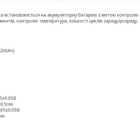
яка встановлюється на акумуляторну батарею з метою контролю
ментів, контролю температури, кількості циклів заряду/розряду, 
 200Ач)
75±0.05В
0.5сек
,65±0.05В
сек