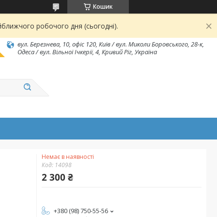
Кошик
йближчого робочого дня (сьогодні).
вул. Березнева, 10, офіс 120, Київ / вул. Миколи Боровського, 28-к,
Одеса / вул. Вільної Ічкерії, 4, Кривий Ріг, Україна
Немає в наявності
Код:
14098
2 300 ₴
+380 (98) 750-55-56