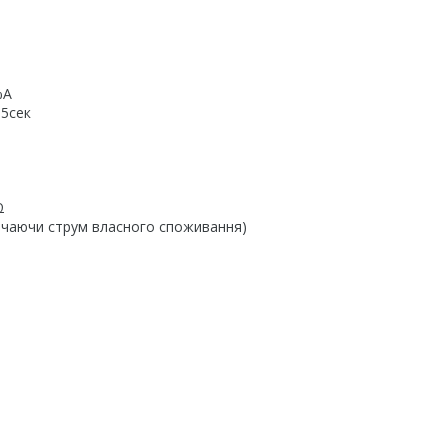
%А
.5сек
Ω
ючаючи струм власного споживання)