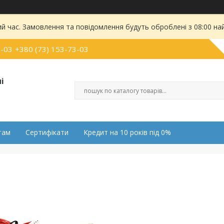
ий час. Замовлення та повідомлення будуть оброблені з 08:00 на
0-03
+380 (73) 153-73-03
і
там
Сертифікати
Кредит на 10 років під 0%