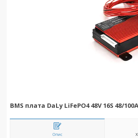
BMS плата DaLy LiFePO4 48V 16S 48/100
Опис
Х