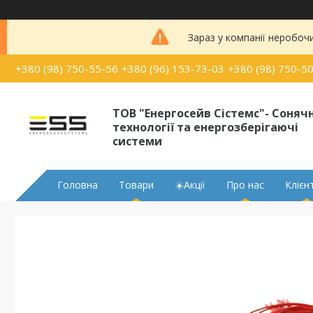
Зараз у компанії неробоч
+380 (98) 750-55-56
+380 (96) 153-73-03
+380 (98) 750-5
ТОВ "Енергосейв Сістемс"- Сонячн
технології та енергозберігаючі
системи
Головна
Товари
☀️Акції
Про нас
Клієн