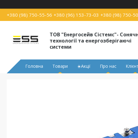
+380 (98) 750-55-56
+380 (96) 153-73-03
+380 (98) 750-5
ТОВ "Енергосейв Сістемс"- Сонячн
технології та енергозберігаючі
системи
Головна
Товари
☀️Акції
Про нас
Клієн