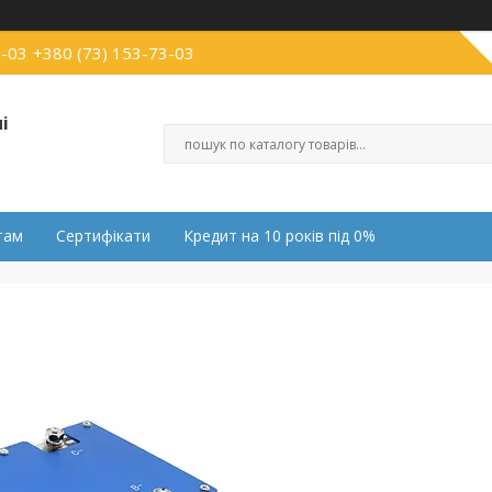
0-03
+380 (73) 153-73-03
і
там
Сертифікати
Кредит на 10 років під 0%