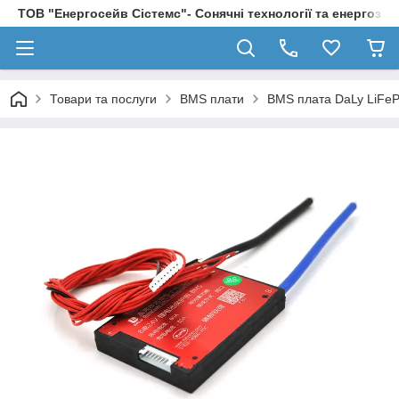
ТОВ "Енергосейв Сістемс"- Сонячні технології та енергозбе
Товари та послуги
BMS плати
BMS плата DaLy LiFe