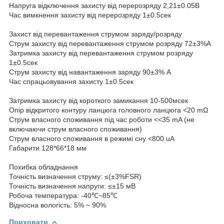
Напруга відключення захисту від перерозряду 2,21±0.05В
Час вимкнення захисту від перерозряду 1±0.5сек
Захист від перевантаження струмом заряду/розряду
Струм захисту від перевантаження струмом розряду 72±3%А
Затримка захисту від перевантаження струмом розряду
1±0.5сек
Струм захисту від навантаження заряду 90±3% А
Час спрацьовування захисту 1±0.5сек
Затримка захисту від короткого замикання 10-500мсек
Опір відкритого контуру ланцюга головного ланцюга <20 mΩ
Струм власного споживання під час роботи <<35 mA (не
включаючи струм власного споживання)
Струм власного споживання в режимі сну <800 uA
Габарити 128*66*18 мм
Похибка обладнання
Точність визначення струму: ≤(±3%FSR)
Точність визначення напруги: ≤±15 мВ
Робоча температура: -40℃~85℃
Відносна вологість: 5% ~ 90%
Приховати