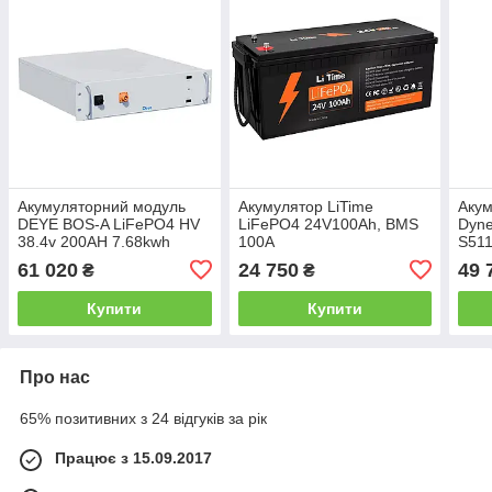
Акумуляторний модуль
Акумулятор LiTime
Акум
DEYE BOS-A LiFePO4 HV
LiFePO4 24V100Ah, BMS
Dyn
38.4v 200AH 7.68kwh
100A
S511
5.12
61 020
24 750
49 
₴
₴
Купити
Купити
Про нас
65% позитивних з 24 відгуків за рік
Працює з 15.09.2017