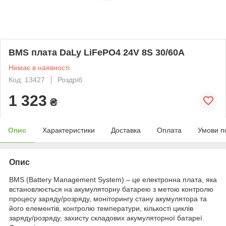
BMS плата DaLy LiFePO4 24V 8S 30/60A
Немає в наявності
Код: 13427
Роздріб
1 323
₴
Опис
Характеристики
Доставка
Оплата
Умови п
Опис
BMS (Battery Management System) – це електронна плата, яка
встановлюється на акумуляторну батарею з метою контролю
процесу заряду/розряду, моніторингу стану акумулятора та
його елементів, контролю температури, кількості циклів
заряду/розряду, захисту складових акумуляторної батареї.