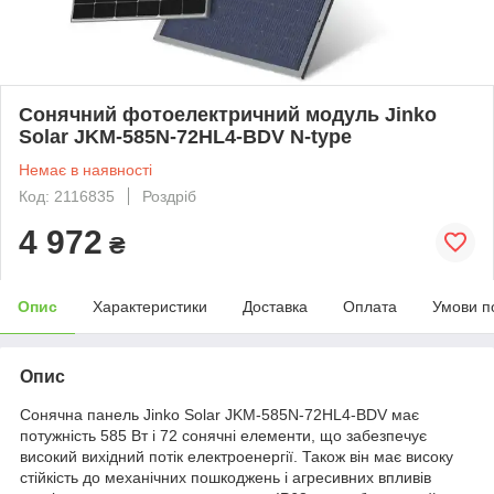
Сонячний фотоелектричний модуль Jinko
Solar JKM-585N-72HL4-BDV N-type
Немає в наявності
Код: 2116835
Роздріб
4 972
₴
Опис
Характеристики
Доставка
Оплата
Умови п
Опис
Сонячна панель Jinko Solar JKM-585N-72HL4-BDV має
потужність 585 Вт і 72 сонячні елементи, що забезпечує
високий вихідний потік електроенергії. Також він має високу
стійкість до механічних пошкоджень і агресивних впливів