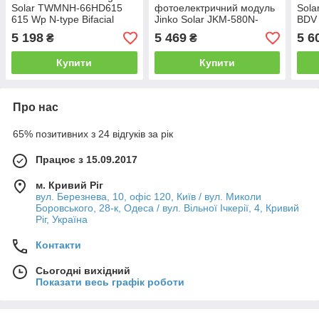
Solar TWMNH-66HD615
фотоелектричний модуль
Sola
615 Wp N-type Bifacial
Jinko Solar JKM-580N-
BDV 
72HL4-BDV
5 198
5 469
5 6
₴
₴
Купити
Купити
Про нас
65% позитивних з 24 відгуків за рік
Працює з 15.09.2017
м. Кривий Ріг
вул. Березнева, 10, офіс 120, Київ / вул. Миколи
Боровського, 28-к, Одеса / вул. Вільної Ічкерії, 4, Кривий
Ріг, Україна
Контакти
Сьогодні вихідний
Показати весь графік роботи