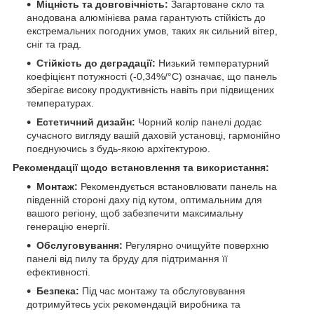
Міцність та довговічність:
Загартоване скло та
анодована алюмінієва рама гарантують стійкість до
екстремальних погодних умов, таких як сильний вітер,
сніг та град.
Стійкість до деградації:
Низький температурний
коефіцієнт потужності (-0,34%/°C) означає, що панель
зберігає високу продуктивність навіть при підвищених
температурах.
Естетичний дизайн:
Чорний колір панелі додає
сучасного вигляду вашій даховій установці, гармонійно
поєднуючись з будь-якою архітектурою.
Рекомендації щодо встановлення та використання:
Монтаж:
Рекомендується встановлювати панель на
південній стороні даху під кутом, оптимальним для
вашого регіону, щоб забезпечити максимальну
генерацію енергії.
Обслуговування:
Регулярно очищуйте поверхню
панелі від пилу та бруду для підтримання її
ефективності.
Безпека:
Під час монтажу та обслуговування
дотримуйтесь усіх рекомендацій виробника та