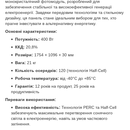
монокристалічний фотомодуль, розроблений для
забезпечення стабільної та високоефективної генерації
електроенергії. Завдяки передовим технологіям та стильному
дизайну, ця панель стане ідеальним вибором для тих, хто
прагне інвестувати в альтернативну енергетику.
Основні характеристики:
Потужність:
400 Вт
ККД:
20,8%
Розміри:
1754 × 1096 × 30 мм
Вага:
21 кг
Кількість осередків:
120 (технологія Half-Cell)
Робоча температура:
від -40°C до +85°C
Гарантія:
12 років на продукт, 25 років на
продуктивність
Переваги використання:
Висока ефективність:
Технологія PERC та Half-Cell
забезпечують максимальне перетворення сонячного
світла в електроенергію, навіть за умов часткового
затінення.