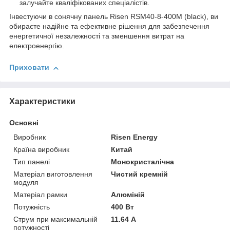
залучайте кваліфікованих спеціалістів.
Інвестуючи в сонячну панель Risen RSM40-8-400M (black), ви
обираєте надійне та ефективне рішення для забезпечення
енергетичної незалежності та зменшення витрат на
електроенергію.
Приховати
Характеристики
Основні
Виробник
Risen Energy
Країна виробник
Китай
Тип панелі
Монокристалічна
Матеріал виготовлення
Чистий кремній
модуля
Матеріал рамки
Алюміній
Потужність
400 Вт
Струм при максимальній
11.64 А
потужності