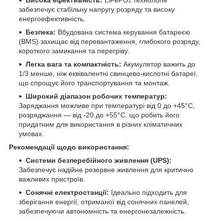
Висока ефективність:
LiFePO₄ технологія
забезпечує стабільну напругу розряду та високу
енергоефективність.​
Безпека:
Вбудована система керування батареєю
(BMS) захищає від перевантаження, глибокого розряду,
короткого замикання та перегріву.
Легка вага та компактність:
Акумулятор важить до
1/3 менше, ніж еквівалентні свинцево-кислотні батареї,
що спрощує його транспортування та монтаж.​
Широкий діапазон робочих температур:
Заряджання можливе при температурі від 0 до +45°C,
розряджання — від -20 до +55°C, що робить його
придатним для використання в різних кліматичних
умовах.
Рекомендації щодо використання:
Системи безперебійного живлення (UPS):
Забезпечує надійне резервне живлення для критично
важливих пристроїв.
Сонячні електростанції:
Ідеально підходить для
зберігання енергії, отриманої від сонячних панелей,
забезпечуючи автономність та енергонезалежність.​