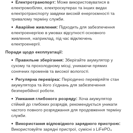
Електротранспорт:
Може використовуватися в
електромобілях, електроскутерах та інших видах
електротранспорту завдяки високій енергоємності та
тривалому терміну служби.​
Аварійне живлення:
Підходить для забезпечення
електроенергією в умовах відсутності основного
живлення, наприклад, під час відключень
електроенергії.​
Поради щодо експлуатації:
Правильне зберігання:
Зберігайте акумулятор у
сухому та прохолодному місці, уникаючи прямих
сонячних променів та високої вологості.​
Регулярна перевірка:
Періодично перевіряйте стан
акумулятора та його з'єднань для забезпечення
безперебійної роботи.​
Уникання глибокого розряду:
Хоча акумулятор
стійкий до глибоких розрядів, рекомендується уникати
частого повного розряджання для продовження терміну
служби.​
Використання відповідного зарядного пристрою:
Використовуйте зарядні пристрої, сумісні з LiFePO₄