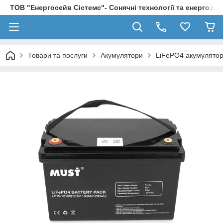
ТОВ "Енергосейв Сістемс"- Сонячні технології та енергозбе
Товари та послуги
Акумулятори
LiFePO4 акумулятори