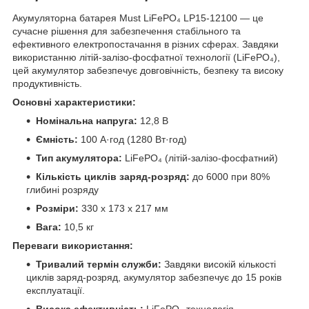
Акумуляторна батарея Must LiFePO₄ LP15-12100 — це
сучасне рішення для забезпечення стабільного та
ефективного електропостачання в різних сферах. Завдяки
використанню літій-залізо-фосфатної технології (LiFePO₄),
цей акумулятор забезпечує довговічність, безпеку та високу
продуктивність.​
Основні характеристики:
Номінальна напруга:
12,8 В​
Ємність:
100 А·год (1280 Вт·год)​
Тип акумулятора:
LiFePO₄ (літій-залізо-фосфатний)
Кількість циклів заряд-розряд:
до 6000 при 80%
глибині розряду
Розміри:
330 x 173 x 217 мм​
Вага:
10,5 кг​
Переваги використання:
Тривалий термін служби:
Завдяки високій кількості
циклів заряд-розряд, акумулятор забезпечує до 15 років
експлуатації. ​