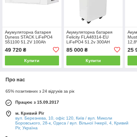
Акумуляторна батарея
Акумуляторна батарея
Акум
Dyness STACK LiFePO4
Felicity FLA48314-EU
Must
S51100 51.2V 100Ah
LiFePO4 51.2v 300AH
12,8
5.12kWh (без BMS)
16kWh
BMS
49 720
85 000
25 
₴
₴
cycle
Купити
Купити
Про нас
65% позитивних з 24 відгуків за рік
Працює з 15.09.2017
м. Кривий Ріг
вул. Березнева, 10, офіс 120, Київ / вул. Миколи
Боровського, 28-к, Одеса / вул. Вільної Ічкерії, 4, Кривий
Ріг, Україна