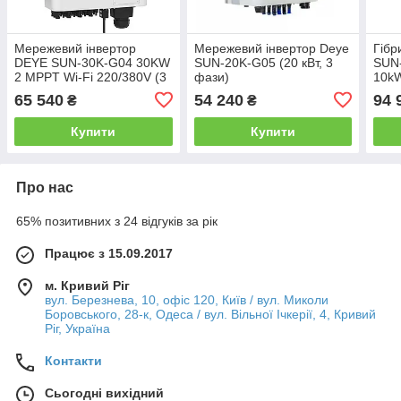
Мережевий інвертор
Мережевий інвертор Deye
Гібр
DEYE SUN-30K-G04 30KW
SUN-20K-G05 (20 кВт, 3
SUN
2 MPPT Wi-Fi 220/380V (3
фази)
10kW
фази)
65 540
54 240
94 
₴
₴
Купити
Купити
Про нас
65% позитивних з 24 відгуків за рік
Працює з 15.09.2017
м. Кривий Ріг
вул. Березнева, 10, офіс 120, Київ / вул. Миколи
Боровського, 28-к, Одеса / вул. Вільної Ічкерії, 4, Кривий
Ріг, Україна
Контакти
Сьогодні вихідний