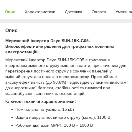
Опис
Характеристики
Доставка
Оплата
Умови п
Опис
Мережевий інвертор Deye SUN-15K-G05:
Високоефективне рішення для трифазних сонячних
електростанцій
Мережевий інвертор Deye SUN-15K-G05 є трифазним
інвертором змінного струму змінної частоти, призначеним для
перетворення постійного струму з сонячних панелей у
змінний струм для подачі в електромережу. Пристрій має
високу ефективність (до 98,6%) і відповідає сучасним вимогам
до енергетичної безпеки, стабільності та гнучкості при
масштабуванні сонячних електростанцій.
Ключові технічні характеристики:
Номінальна потужність: 15 кВт
Вхідна напруга постійного струму (макс.): 1100 В
Робочий діапазон MPPT: 160 В – 1000 В