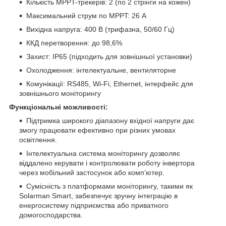
Кількість MPPT-трекерів: 2 (по 2 стрінги на кожен)
Максимальний струм по MPPT: 26 А
Вихідна напруга: 400 В (трифазна, 50/60 Гц)
ККД перетворення: до 98,6%
Захист: IP65 (підходить для зовнішньої установки)
Охолодження: інтелектуальне, вентиляторне
Комунікації: RS485, Wi-Fi, Ethernet, інтерфейс для
зовнішнього моніторингу
Функціональні можливості:
Підтримка широкого діапазону вхідної напруги дає
змогу працювати ефективно при різних умовах
освітлення.
Інтелектуальна система моніторингу дозволяє
віддалено керувати і контролювати роботу інвертора
через мобільний застосунок або комп’ютер.
Сумісність з платформами моніторингу, такими як
Solarman Smart, забезпечує зручну інтеграцію в
енергосистему підприємства або приватного
домогосподарства.