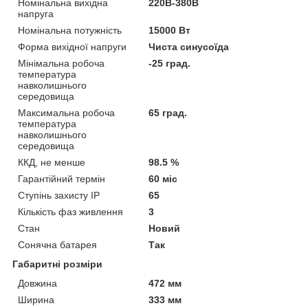
Номінальна вихідна
220В-380В
напруга
Номінальна потужність
15000 Вт
Форма вихідної напруги
Чиста синусоїда
Мінімальна робоча
-25 град.
температура
навколишнього
середовища
Максимальна робоча
65 град.
температура
навколишнього
середовища
ККД, не менше
98.5 %
Гарантійний термін
60 міс
Ступінь захисту IP
65
Кількість фаз живлення
3
Стан
Новий
Сонячна батарея
Так
Габаритні розміри
Довжина
472 мм
Ширина
333 мм