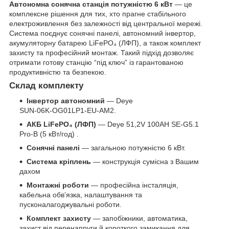
Автономна сонячна станція потужністю 6 кВт
— це
комплексне рішення для тих, хто прагне стабільного
електроживлення без залежності від центральної мережі.
Система поєднує сонячні панелі, автономний інвертор,
акумуляторну батарею LiFePO₄ (ЛФП), а також комплект
захисту та професійний монтаж. Такий підхід дозволяє
отримати готову станцію “під ключ” із гарантованою
продуктивністю та безпекою.
Склад комплекту
Інвертор автономний
— Deye
SUN‑06K‑OG01LP1‑EU‑AM2.
АКБ LiFePO₄ (ЛФП)
— Deye 51,2V 100AH SE-G5.1
Pro-B (5 кВт/год) .
Сонячні панелі
— загальною потужністю 6 кВт.
Система кріплень
— конструкція сумісна з Вашим
дахом
Монтажні роботи
— професійна інсталяція,
кабельна обв’язка, налаштування та
пусконалагоджувальні роботи.
Комплект захисту
— запобіжники, автоматика,
захист від перенапруги й короткого замикання для