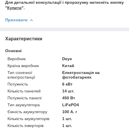
Для детальної консультації і прорахунку натисніть кнопку
"
Купити
".
Приховати
Характеристики
Основні
Виробник
Deye
Країна виробник
Китай
Тип сонячної
Електростанція на
електростанції
фотобатареях
Потужність
6 кВт
Кількість панелей
14 шт.
Потужність панелі
450 Вт
Тип акумулятора
LiFePO4
Ємність акумулятору
100 А. г
Кількість акумуляторів
1 шт.
Кількість інверторів
1 шт.