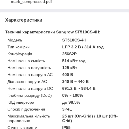
mark_compressed.pdf
Характеристики
Технічні характеристики Sungrow ST510CS-4H:
Модель
ST510CS-4H
Тип комірки
LFP 3.2 В / 314 А·год
Конфігурація
256S2P
Номінальна ємність
514 кВт·год
Номінальна потужність
125 кВт
Номінальна напруга AC
400 В
Діапазон напруги AC
340 В ~ 440 В
Номінальна напруга DC
691.2 В ~ 934.4 В
Глибина розряду (DoD)
0% ~ 100%
ККД інвертора
до 98,5%
Спосіб підключення
3P4L
Максимальна кількість
25 шт (On-Grid) / 10 шт (Off-
паралельно
Grid)
Ступінь захисту
IP55