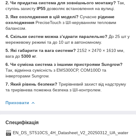
2. Чи придатна система для зовнішнього монтажу?
Так,
ступінь захисту
IP55
дозволяє встановлення на вулиці.
3. Яке охолодження в цій моделі?
Сучасне
рідинне
охолодження
PreciseTouch з ШІ-керуванням тепловим
балансом.
4. Скільки систем можна з’єднати паралельно?
До 25 шт у
мережевому режимі та до 10 шт в автономному.
5. Які габарити та вага системи?
2152 × 2470 × 1610 мм,
вага до
5300 кг
.
6. Чи сумісна система з іншими пристроями Sungrow?
Так, відмінна сумісність з EMS300CP, COM100D та
інверторами Sungrow.
7. Який рівень безпеки?
Трирівневий захист від надструму
та трирівнева пожежна безпека з ШІ-контролем.
Приховати
Специфікація
EN_DS_ST510CS_4H_Datasheet_V2_20250312_UA_water