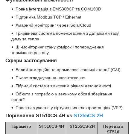
Повна інтеграція з EMS300CP та COM100D
Підтримка Modbus TCP / Ethernet
Хмарний моніторинг через iSolarCloud
Трирівнева система пожежогасіння з датчиками газу,
диму та тепла
ШІ-моніторинг стану комірок і попередження
термічного розгону
Сфери застосування
Великі комерційні та промислові сонячні станції (C&I)
Пікове згладжування навантаження
Гібридні системи з високим рівнем автономності
Об’єкти з потребою у великому обсязі зберігання
енергії
Проекти з участю у віртуальних електростанціях (VPP)
Порівняння ST510CS-4H vs
ST255CS-2H
Параметр
ST510CS-4H
ST255CS-2H
Перевага
ST510