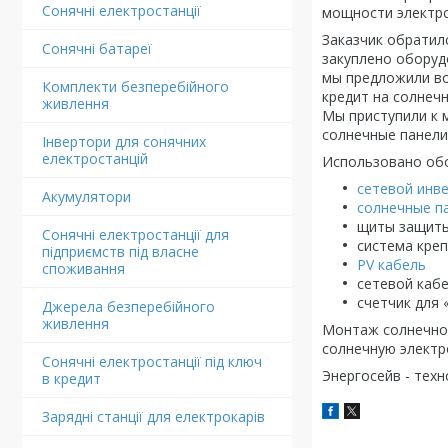
Сонячні електростанції
мощности электро
Заказчик обратил
Сонячні батареї
закуплено оборудо
мы предложили во
Комплекти безперебійного
кредит на солнеч
живлення
Мы приступили к 
солнечные панели
Інвертори для сонячних
електростанцій
Использовано об
сетевой инв
Акумулятори
солнечные п
щиты защиты
Сонячні електростанції для
система креп
підприємств під власне
P
V кабель
споживання
сетевой каб
счетчик для 
Джерела безперебійного
живлення
Монтаж солнечной
солнечную электр
Сонячні електростанції під ключ
Энергосейв - тех
в кредит
Зарядні станції для електрокарів