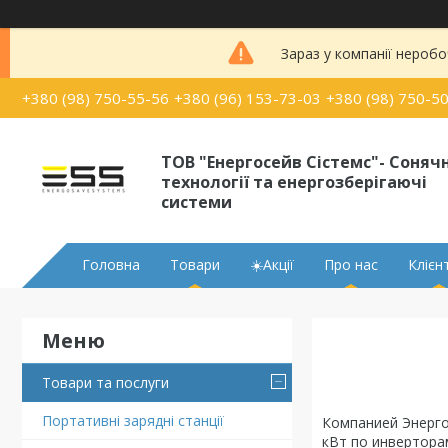
Зараз у компанії неробо
+380 (98) 750-55-56
+380 (96) 153-73-03
+380 (98) 750-5
ТОВ "Енергосейв Сістемс"- Сонячн
технології та енергозберігаючі
системи
Головна
Товари
☀️Акції
Про нас
Клієн
Товари та послуги
Портативні зарядні станції
Компанией Энерго
кВт по инвертора