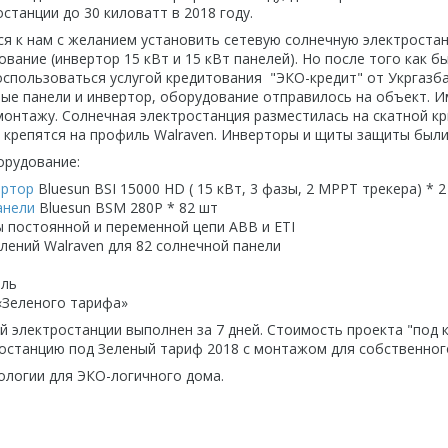
станции до 30 киловатт в 2018 году.
ся к нам с желанием установить сетевую солнечную электроста
вание (инвертор 15 кВт и 15 кВт панелей). Но после того как б
спользоваться услугой кредитования "ЭКО-кредит" от Укргазба
ные панели и инвертор, оборудование отправилось на объект. И
монтажу. Солнечная электростанция разместилась на скатной кр
 крепятся на профиль Walraven. Инверторы и щиты защиты были 
орудование:
ертор
Bluesun BSI 15000 HD ( 15 кВт, 3 фазы, 2 MPPT трекера) * 2
анели
Bluesun BSM 280P * 82 шт
 постоянной и переменной цепи ABB и ETI
лений Walraven для 82 солнечной панели
ель
«Зеленого тарифа»
 электростанции выполнен за 7 дней. Стоимость проекта "под к
останцию под Зеленый тариф 2018 с монтажом для собственног
нологии для ЭКО-логичного дома.