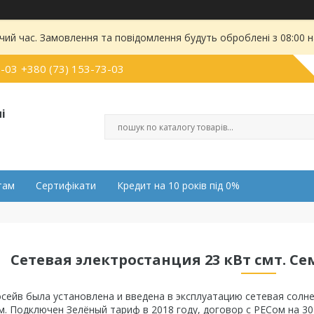
чий час. Замовлення та повідомлення будуть оброблені з 08:00 
0-03
+380 (73) 153-73-03
і
там
Сертифікати
Кредит на 10 років під 0%
Сетевая электростанция 23 кВт смт. Се
сейв была установлена и введена в эксплуатацию сетевая солн
м. Подключен Зелёный тариф в 2018 году, договор с РЕСом на 3