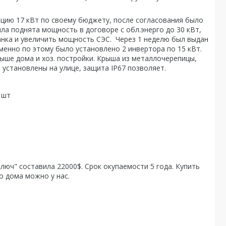
нцию 17 кВт по своему бюджету, после согласования было
ыла поднята мощность в договоре с обл.энерго до 30 кВт,
нка и увеличить мощность СЭС. Через 1 неделю был выдан
менно по этому было установлено 2 инвертора по 15 кВт.
ыше дома и хоз. постройки. Крыша из металлочерепицы,
установлены на улице, защита IP67 позволяет.
 шт
люч" составила 22000$. Срок окупаемости 5 года. Купить
о дома можно у нас.