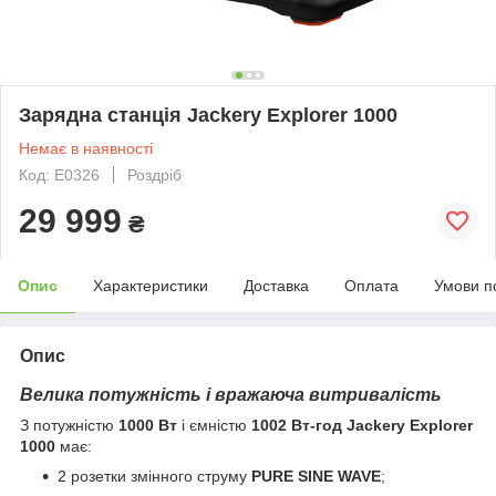
Зарядна станція Jackery Explorer 1000
Немає в наявності
Код: E0326
Роздріб
29 999
₴
Опис
Характеристики
Доставка
Оплата
Умови п
Опис
Велика потужність і вражаюча витривалість
З потужністю
1000 Вт
і ємністю
1002 Вт-год
Jackery Explorer
1000
має:
2 розетки змінного струму
PURE SINE WAVE
;