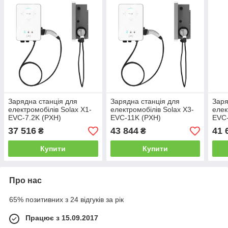
Зарядна станція для
Зарядна станція для
Заря
електромобілів Solax X1-
електромобілів Solax X3-
елек
EVC-7.2K (PXH)
EVC-11K (PXH)
EVC-
(комплектація: кабель
(комплектація: кабель
(ком
37 516
43 844
41 
₴
₴
зарядки з вилкою)
зарядки з вилкою)
для 
Купити
Купити
Про нас
65% позитивних з 24 відгуків за рік
Працює з 15.09.2017