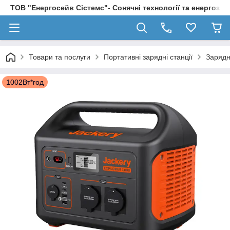
ТОВ "Енергосейв Сістемс"- Сонячні технології та енергозбе
Товари та послуги
Портативні зарядні станції
Зарядні
1002Вт*год