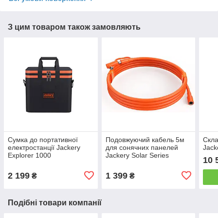
З цим товаром також замовляють
Сумка до портативної
Подовжуючий кабель 5м
Скла
електростанції Jackery
для сонячних панелей
Jack
Explorer 1000
Jackery Solar Series
10 
2 199
1 399
₴
₴
Подібні товари компанії