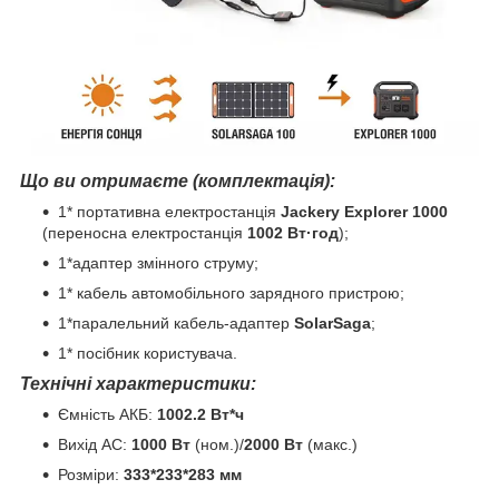
Що ви отримаєте (комплектація):
1* портативна електростанція
Jackery Explorer 1000
(переносна електростанція
1002 Вт·год
);
1*адаптер змінного струму;
1* кабель автомобільного зарядного пристрою;
1*паралельний кабель-адаптер
SolarSaga
;
1* посібник користувача.
Технічні характеристики:
Ємність АКБ:
1002.2 Вт*ч
Вихід AC:
1000 Вт
(ном.)/
2000 Вт
(макс.)
Розміри:
333*233*283 мм