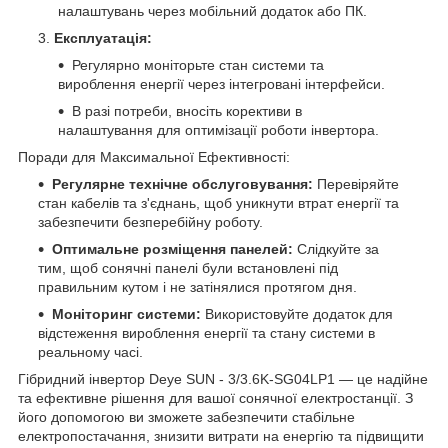
налаштувань через мобільний додаток або ПК.
Експлуатація:
Регулярно моніторьте стан системи та
вироблення енергії через інтегровані інтерфейси.
В разі потреби, вносіть корективи в
налаштування для оптимізації роботи інвертора.
Поради для Максимальної Ефективності:
Регулярне технічне обслуговування:
Перевіряйте
стан кабелів та з'єднань, щоб уникнути втрат енергії та
забезпечити безперебійну роботу.
Оптимальне розміщення панелей:
Слідкуйте за
тим, щоб сонячні панелі були встановлені під
правильним кутом і не затінялися протягом дня.
Моніторинг системи:
Використовуйте додаток для
відстеження вироблення енергії та стану системи в
реальному часі.
Гібридний інвертор Deye SUN - 3/3.6K-SG04LP1 — це надійне
та ефективне рішення для вашої сонячної електростанції. З
його допомогою ви зможете забезпечити стабільне
електропостачання, знизити витрати на енергію та підвищити