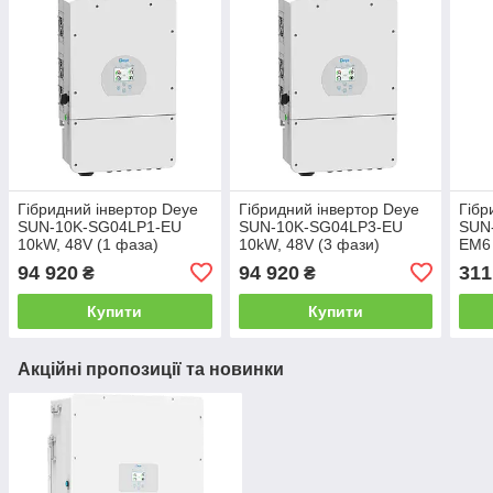
Гібридний інвертор Deye
Гібридний інвертор Deye
Гібр
SUN-10K-SG04LP1-EU
SUN-10K-SG04LP3-EU
SUN
10kW, 48V (1 фаза)
10kW, 48V (3 фази)
EM6 
MPP
94 920
94 920
311
₴
₴
Купити
Купити
Акційні пропозиції та новинки