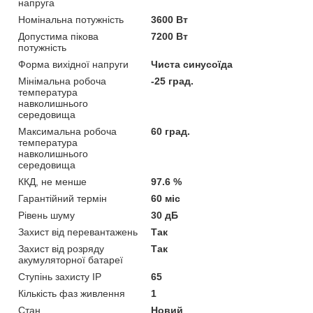
напруга
Номінальна потужність
3600 Вт
Допустима пікова
7200 Вт
потужність
Форма вихідної напруги
Чиста синусоїда
Мінімальна робоча
-25 град.
температура
навколишнього
середовища
Максимальна робоча
60 град.
температура
навколишнього
середовища
ККД, не менше
97.6 %
Гарантійний термін
60 міс
Рівень шуму
30 дБ
Захист від перевантажень
Так
Захист від розряду
Так
акумуляторної батареї
Ступінь захисту IP
65
Кількість фаз живлення
1
Стан
Новий